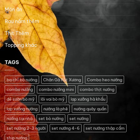
Món ăn
Rau nấm thêm
Thịt Thêm
Topping khác
TAGS
ba chỉ bò nướng
Chân Gà Rút Xương
Combo heo nướng
combo nướng
combo nướng mini
combo thịt nướng
dẻ sườn bò mỹ
lõi vai bò mỹ
lạp xưởng hà khẩu
lạp xưởng nướng
nướng là phê
nướng quây quần
nướng tại nhà
set bò nướng
set nướng
set nướng 2-3 người
set nướng 4-6
set nướng thập cẩm
ship nướng