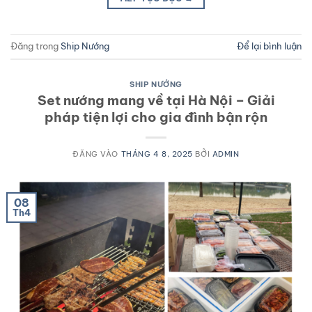
Đăng trong
Ship Nướng
Để lại bình luận
SHIP NƯỚNG
Set nướng mang về tại Hà Nội – Giải
pháp tiện lợi cho gia đình bận rộn
ĐĂNG VÀO
THÁNG 4 8, 2025
BỞI
ADMIN
08
Th4