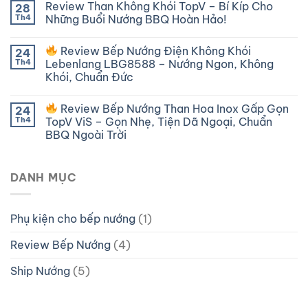
Review Than Không Khói TopV – Bí Kíp Cho
28
Th4
Những Buổi Nướng BBQ Hoàn Hảo!
Review Bếp Nướng Điện Không Khói
24
Th4
Lebenlang LBG8588 – Nướng Ngon, Không
Khói, Chuẩn Đức
Review Bếp Nướng Than Hoa Inox Gấp Gọn
24
Th4
TopV ViS – Gọn Nhẹ, Tiện Dã Ngoại, Chuẩn
BBQ Ngoài Trời
DANH MỤC
Phụ kiện cho bếp nướng
(1)
Review Bếp Nướng
(4)
Ship Nướng
(5)