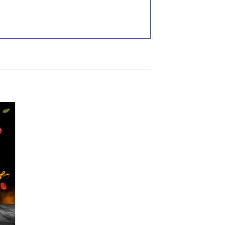
 to
ist