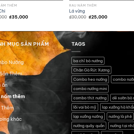
NẤM THÊM
RAU NẤM THÊM
Chi
Lá vừng
Giá
Giá
Giá
Giá
000
₫
35,000
₫
30,000
₫
25,000
gốc
hiện
gốc
hiện
là:
tại
là:
tại
₫40,000.
là:
₫30,000.
là:
₫35,000.
₫25,000.
NH MỤC SẢN PHẨM
TAGS
ba chỉ bò nướng
bo Nướng
Chân Gà Rút Xương
 Sản Thêm
Combo heo nướng
combo nướ
 ăn
combo nướng mini
 nấm thêm
combo thịt nướng
dẻ sườn bò
t Thêm
lõi vai bò mỹ
lạp xưởng hà khẩ
lạp xưởng nướng
nướng là phê
ping khác
nướng quây quần
nướng tại nh