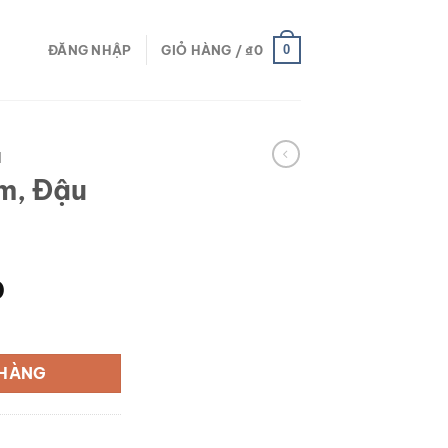
0
ĐĂNG NHẬP
GIỎ HÀNG /
₫
0
M
m, Đậu
Giá
0
hiện
lượng
tại
0.
là:
 HÀNG
₫45,000.