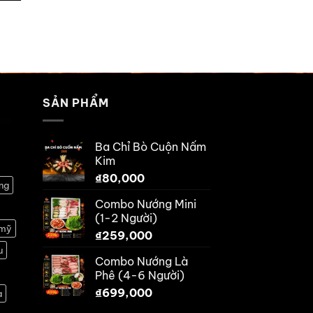
SẢN PHẨM
Ba Chỉ Bò Cuộn Nấm
Kim
₫
80,000
ng
Combo Nướng Mini
(1-2 Người)
 mỹ
₫
259,000
u
Combo Nướng Là
Phê (4-6 Người)
₫
699,000
à