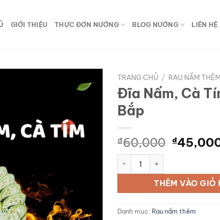
Ủ
GIỚI THIỆU
THỰC ĐƠN NƯỚNG
BLOG NƯỚNG
LIÊN HỆ
TRANG CHỦ
/
RAU NẤM THÊ
Đĩa Nấm, Cà Tí
Add to
Bắp
wishlist
Giá
₫
60,000
₫
45,00
gốc
Đĩa Nấm, Cà Tím, Đậu Bắp số 
là:
₫60,00
THÊM VÀO GIỎ
Danh mục:
Rau nấm thêm