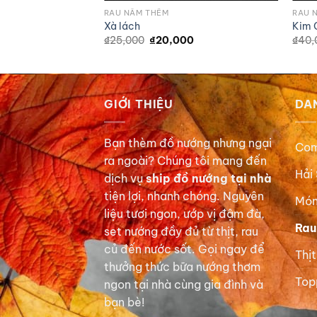
RAU NẤM THÊM
RAU 
Xà lách
Kim 
Giá
Giá
₫
25,000
₫
20,000
₫
40,
gốc
hiện
là:
tại
₫25,000.
là:
₫20,000.
GIỚI THIỆU
DA
Bạn thèm đồ nướng nhưng ngại
Com
ra ngoài? Chúng tôi mang đến
Hải
dịch vụ
ship đồ nướng tại nhà
tiện lợi, nhanh chóng. Nguyên
Món
liệu tươi ngon, ướp vị đậm đà,
Rau
set nướng đầy đủ từ thịt, rau
củ đến nước sốt. Gọi ngay để
Thị
thưởng thức bữa nướng thơm
Top
ngon tại nhà cùng gia đình và
bạn bè!